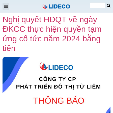
Đại hội cổ đông
Quan hệ cổ đông
Tin tức & Sự kiện
VI
Nghị quyết HĐQT về ngày
EN
ĐKCC thực hiện quyền tạm
ứng cổ tức năm 2024 bằng
tiền