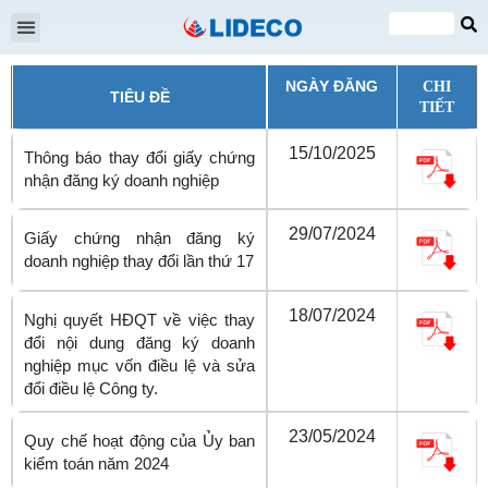
Đại hội cổ đông
Quan hệ cổ đông
Tin tức & Sự kiện
VI
EN
NGÀY ĐĂNG
CHI
TIÊU ĐỀ
TIẾT
15/10/2025
Thông báo thay đổi giấy chứng
nhận đăng ký doanh nghiệp
29/07/2024
Giấy chứng nhận đăng ký
doanh nghiệp thay đổi lần thứ 17
18/07/2024
Nghị quyết HĐQT về việc thay
đổi nội dung đăng ký doanh
nghiệp mục vốn điều lệ và sửa
đổi điều lệ Công ty.
23/05/2024
Quy chế hoạt động của Ủy ban
kiểm toán năm 2024