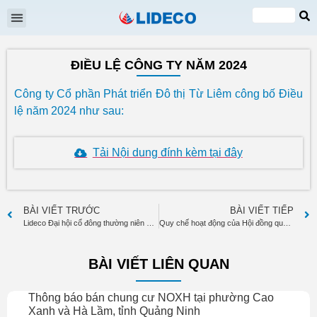
Đại hội cổ đông
Quan hệ cổ đông
Tin tức & Sự kiện
VI
EN
ĐIỀU LỆ CÔNG TY NĂM 2024
Công ty Cổ phần Phát triển Đô thị Từ Liêm công bố Điều
lệ năm 2024 như sau:
Tải Nội dung đính kèm tại đây
BÀI VIẾT TRƯỚC
BÀI VIẾT TIẾP
Lideco Đại hội cổ đông thường niên năm 2024
Quy chế hoạt động của Hội đồng quản trị năm 2024
BÀI VIẾT LIÊN QUAN
Thông báo bán chung cư NOXH tại phường Cao
Xanh và Hà Lầm, tỉnh Quảng Ninh