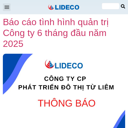
Đại hội cổ đông
Quan hệ cổ đông
Tin tức & Sự kiện
VI
Báo cáo tình hình quản trị
EN
Công ty 6 tháng đầu năm
2025