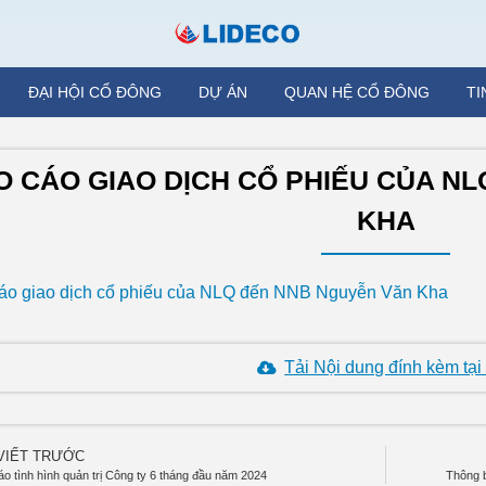
ĐẠI HỘI CỔ ĐÔNG
DỰ ÁN
QUAN HỆ CỔ ĐÔNG
TI
O CÁO GIAO DỊCH CỔ PHIẾU CỦA N
KHA
áo giao dịch cổ phiếu của NLQ đến NNB Nguyễn Văn Kha
Tải Nội dung đính kèm tại
 VIẾT TRƯỚC
áo tình hình quản trị Công ty 6 tháng đầu năm 2024
Thông b