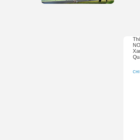
Th
NO
Xan
Qu
CHI