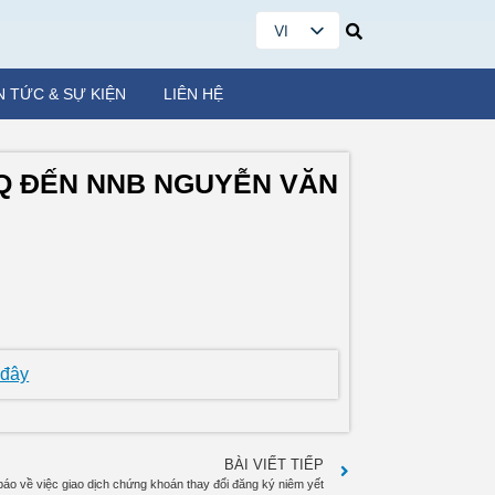
VI
EN
N TỨC & SỰ KIỆN
LIÊN HỆ
LQ ĐẾN NNB NGUYỄN VĂN
 đây
BÀI VIẾT TIẾP
áo về việc giao dịch chứng khoán thay đổi đăng ký niêm yết