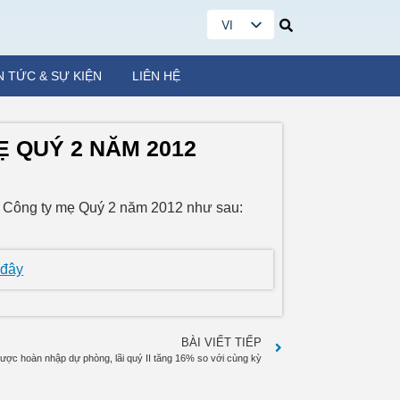
VI
EN
N TỨC & SỰ KIỆN
LIÊN HỆ
Ẹ QUÝ 2 NĂM 2012
nh Công ty mẹ Quý 2 năm 2012 như sau:
 đây
BÀI VIẾT TIẾP
ược hoàn nhập dự phòng, lãi quý II tăng 16% so với cùng kỳ