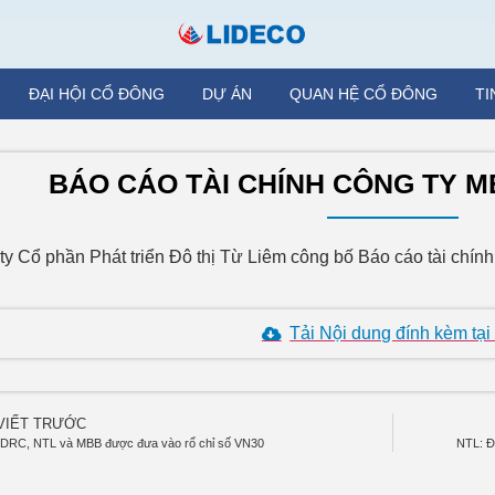
ĐẠI HỘI CỔ ĐÔNG
DỰ ÁN
QUAN HỆ CỔ ĐÔNG
TI
BÁO CÁO TÀI CHÍNH CÔNG TY M
ty Cổ phần Phát triển Đô thị Từ Liêm công bố Báo cáo tài chí
Tải Nội dung đính kèm tại
 VIẾT TRƯỚC
DRC, NTL và MBB được đưa vào rổ chỉ số VN30
NTL: Đ