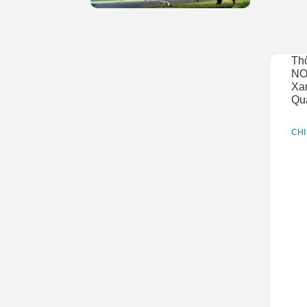
Th
NO
Xan
Qu
CHI