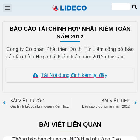
Đại hội cổ đông
Quan hệ cổ đông
Tin tức & Sự kiện
VI
EN
BÁO CÁO TÀI CHÍNH HỢP NHẤT KIỂM TOÁN
NĂM 2012
Công ty Cổ phần Phát triển Đô thị Từ Liêm công bố Báo
cáo tài chính Hợp nhất Kiểm toán năm 2012 như sau:
Tải Nội dung đính kèm tại đây
BÀI VIẾT TRƯỚC
BÀI VIẾT TIẾP
Giải trình kết quả kinh doanh Kiểm toán năm 2012
Báo cáo thường niên năm 2012
BÀI VIẾT LIÊN QUAN
Thông báo bán chung cư NOXH tại phường Cao