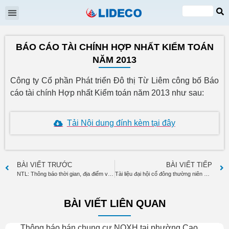
Đại hội cổ đông
Quan hệ cổ đông
Tin tức & Sự kiện
VI
EN
BÁO CÁO TÀI CHÍNH HỢP NHẤT KIỂM TOÁN
NĂM 2013
Công ty Cổ phần Phát triển Đô thị Từ Liêm công bố Báo
cáo tài chính Hợp nhất Kiểm toán năm 2013 như sau:
Tải Nội dung đính kèm tại đây
BÀI VIẾT TRƯỚC
BÀI VIẾT TIẾP
NTL: Thông báo thời gian, địa điểm và nội dung họp ĐHĐCĐ TN 2014
Tài liệu đại hội cổ đông thường niên năm 2014
BÀI VIẾT LIÊN QUAN
Thông báo bán chung cư NOXH tại phường Cao