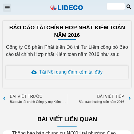
Đại hội cổ đông
Quan hệ cổ đông
Tin tức & Sự kiện
VI
EN
BÁO CÁO TÀI CHÍNH HỢP NHẤT KIỂM TOÁN
NĂM 2016
Công ty Cổ phần Phát triển Đô thị Từ Liêm công bố Báo
cáo tài chính Hợp nhất Kiểm toán năm 2016 như sau:
Tải Nội dung đính kèm tại đây
BÀI VIẾT TRƯỚC
BÀI VIẾT TIẾP
Báo cáo tài chính Công ty mẹ Kiểm toán năm 2016
Báo cáo thường niên năm 2016
BÀI VIẾT LIÊN QUAN
Thông báo bán chung cư NOXH tại phường Cao