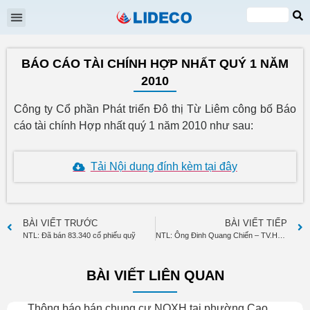
Đại hội cổ đông
Quan hệ cổ đông
Tin tức & Sự kiện
VI
EN
BÁO CÁO TÀI CHÍNH HỢP NHẤT QUÝ 1 NĂM
2010
Công ty Cổ phần Phát triển Đô thị Từ Liêm công bố Báo
cáo tài chính Hợp nhất quý 1 năm 2010 như sau:
Tải Nội dung đính kèm tại đây
BÀI VIẾT TRƯỚC
BÀI VIẾT TIẾP
NTL: Đã bán 83.340 cổ phiếu quỹ
NTL: Ông Đinh Quang Chiến – TV.HĐQT đã bán 300.000 cp
BÀI VIẾT LIÊN QUAN
Thông báo bán chung cư NOXH tại phường Cao