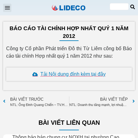
Đại hội cổ đông
Quan hệ cổ đông
Tin tức & Sự kiện
VI
EN
BÁO CÁO TÀI CHÍNH HỢP NHẤT QUÝ 1 NĂM
2012
Công ty Cổ phần Phát triển Đô thị Từ Liêm công bố Báo
cáo tài chính Hợp nhất quý 1 năm 2012 như sau:
Tải Nội dung đính kèm tại đây
BÀI VIẾT TRƯỚC
BÀI VIẾT TIẾP
NTL: Ông Đinh Quang Chiến – TV.HĐQT đăng ký mua bán 350.000 cp
NTL: Doanh thu tăng mạnh, lợi nhuận ròng đạt 12 tỷ đồng
BÀI VIẾT LIÊN QUAN
Thông báo bán chung cư NOXH tại phường Cao