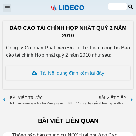
Đại hội cổ đông
Quan hệ cổ đông
Tin tức & Sự kiện
VI
EN
BÁO CÁO TÀI CHÍNH HỢP NHẤT QUÝ 2 NĂM
2010
Công ty Cổ phần Phát triển Đô thị Từ Liêm công bố Báo
cáo tài chính Hợp nhất quý 2 năm 2010 như sau:
Tải Nội dung đính kèm tại đây
BÀI VIẾT TRƯỚC
BÀI VIẾT TIẾP
NTL: Asiavantage Global đăng ký mua 500.000 cp và bán 500.000 cp
NTL: Vợ ông Nguyễn Hữu Lập – Phó TGĐ đã bán 20.000 cp
BÀI VIẾT LIÊN QUAN
Thông báo bán chung cư NOXH tại phường Cao