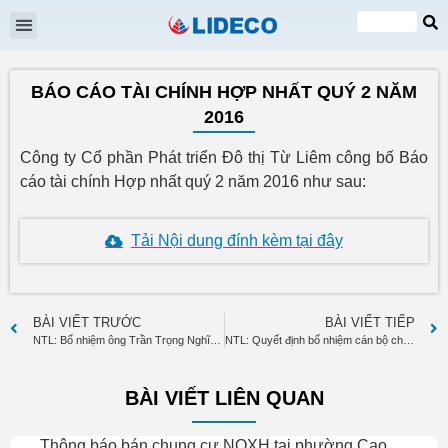
Đại hội cổ đông
Quan hệ cổ đông
Tin tức & Sự kiện
VI
EN
BÁO CÁO TÀI CHÍNH HỢP NHẤT QUÝ 2 NĂM
2016
Công ty Cổ phần Phát triển Đô thị Từ Liêm công bố Báo
cáo tài chính Hợp nhất quý 2 năm 2016 như sau:
Tải Nội dung đính kèm tại đây
BÀI VIẾT TRƯỚC
BÀI VIẾT TIẾP
NTL: Bổ nhiệm ông Trần Trọng Nghĩa giữ chức Phó TGĐ từ 27.7.2016
NTL: Quyết định bổ nhiệm cán bộ chi nhánh công ty
BÀI VIẾT LIÊN QUAN
Thông báo bán chung cư NOXH tại phường Cao