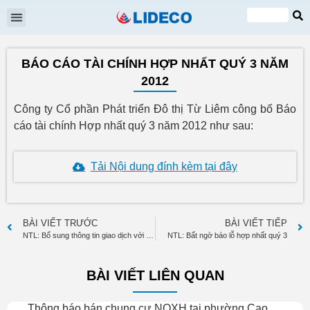
Đại hội cổ đông
Quan hệ cổ đông
Tin tức & Sự kiện
VI
EN
BÁO CÁO TÀI CHÍNH HỢP NHẤT QUÝ 3 NĂM
2012
Công ty Cổ phần Phát triển Đô thị Từ Liêm công bố Báo
cáo tài chính Hợp nhất quý 3 năm 2012 như sau:
Tải Nội dung đính kèm tại đây
BÀI VIẾT TRƯỚC
BÀI VIẾT TIẾP
NTL: Bổ sung thông tin giao dịch với các bên liên quan cho BCTC Công ty Mẹ Q3/2012
NTL: Bất ngờ báo lỗ hợp nhất quý 3
BÀI VIẾT LIÊN QUAN
Thông báo bán chung cư NOXH tại phường Cao