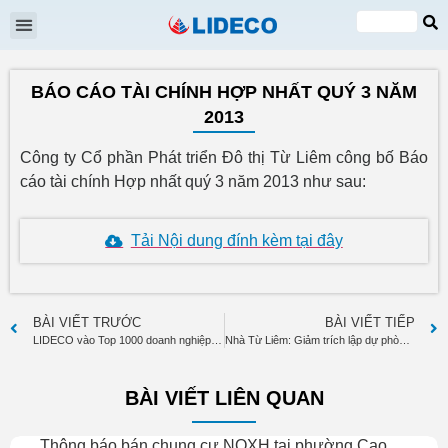
Đại hội cổ đông
Quan hệ cổ đông
Tin tức & Sự kiện
VI
EN
BÁO CÁO TÀI CHÍNH HỢP NHẤT QUÝ 3 NĂM
2013
Công ty Cổ phần Phát triển Đô thị Từ Liêm công bố Báo
cáo tài chính Hợp nhất quý 3 năm 2013 như sau:
Tải Nội dung đính kèm tại đây
BÀI VIẾT TRƯỚC
BÀI VIẾT TIẾP
LIDECO vào Top 1000 doanh nghiệp nộp thuế lớn nhất Việt Nam năm 2012
Nhà Từ Liêm: Giảm trích lập dự phòng, quý 3 lãi ròng 11 tỷ đồng
BÀI VIẾT LIÊN QUAN
Thông báo bán chung cư NOXH tại phường Cao