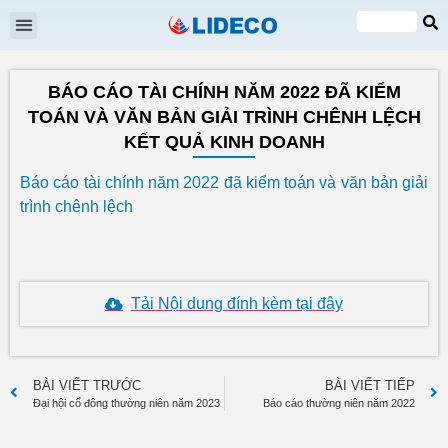
Đại hội cổ đông
Quan hệ cổ đông
Tin tức & Sự kiện
VI
EN
BÁO CÁO TÀI CHÍNH NĂM 2022 ĐÃ KIỂM
TOÁN VÀ VĂN BẢN GIẢI TRÌNH CHÊNH LỆCH
KẾT QUẢ KINH DOANH
Báo cáo tài chính năm 2022 đã kiểm toán và văn bản giải
trình chênh lệch
Tải Nội dung đính kèm tại đây
BÀI VIẾT TRƯỚC
BÀI VIẾT TIẾP
Đại hội cổ đông thường niên năm 2023
Báo cáo thường niên năm 2022