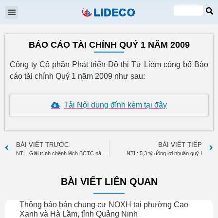
Đại hội cổ đông
Quan hệ cổ đông
Tin tức & Sự kiện
VI
EN
BÁO CÁO TÀI CHÍNH QUÝ 1 NĂM 2009
Công ty Cổ phần Phát triển Đô thị Từ Liêm công bố Báo
cáo tài chính Quý 1 năm 2009 như sau:
Tải Nội dung đính kèm tại đây
BÀI VIẾT TRƯỚC
BÀI VIẾT TIẾP
NTL: Giải trình chênh lệch BCTC năm 2008
NTL: 5,3 tỷ đồng lợi nhuận quý I
BÀI VIẾT LIÊN QUAN
Thông báo bán chung cư NOXH tại phường Cao
Xanh và Hà Lầm, tỉnh Quảng Ninh