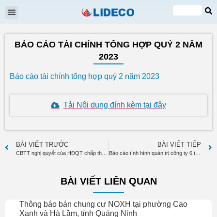
Đại hội cổ đông
Quan hệ cổ đông
Tin tức & Sự kiện
VI
EN
BÁO CÁO TÀI CHÍNH TỔNG HỢP QUÝ 2 NĂM
2023
Báo cáo tài chính tổng hợp quý 2 năm 2023
Tải Nội dung đính kèm tại đây
BÀI VIẾT TRƯỚC
BÀI VIẾT TIẾP
CBTT nghị quyết của HĐQT chấp thuận giao dịch với bên liên quan
Báo cáo tình hình quản trị công ty 6 tháng đầu năm 2023
BÀI VIẾT LIÊN QUAN
Thông báo bán chung cư NOXH tại phường Cao
Xanh và Hà Lầm, tỉnh Quảng Ninh