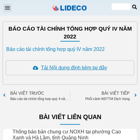
Đại hội cổ đông
Quan hệ cổ đông
Tin tức & Sự kiện
VI
EN
BÁO CÁO TÀI CHÍNH TỔNG HỢP QUÝ IV NĂM
2022
Báo cáo tài chính tổng hợp quý IV năm 2022
Tải Nội dung đính kèm tại đây
BÀI VIẾT TRƯỚC
BÀI VIẾT TIẾP
Báo cáo tài chính tổng hợp quý 4 năm 2022
Phối cảnh KĐTTM Dịch Vọng
BÀI VIẾT LIÊN QUAN
Thông báo bán chung cư NOXH tại phường Cao
Xanh và Hà Lầm, tỉnh Quảng Ninh