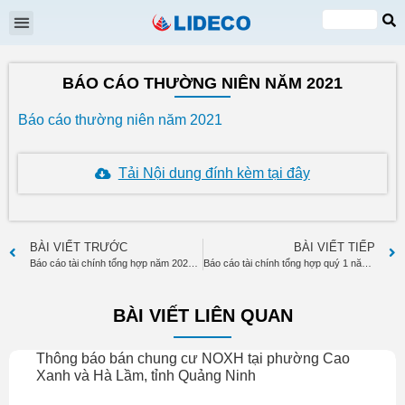
Đại hội cổ đông
Quan hệ cổ đông
Tin tức & Sự kiện
VI
EN
BÁO CÁO THƯỜNG NIÊN NĂM 2021
Báo cáo thường niên năm 2021
Tải Nội dung đính kèm tại đây
BÀI VIẾT TRƯỚC
BÀI VIẾT TIẾP
Báo cáo tài chính tổng hợp năm 2021 đã kiểm toán ( Bản Tiếng Anh )
Báo cáo tài chính tổng hợp quý 1 năm 2022
BÀI VIẾT LIÊN QUAN
Thông báo bán chung cư NOXH tại phường Cao
Xanh và Hà Lầm, tỉnh Quảng Ninh