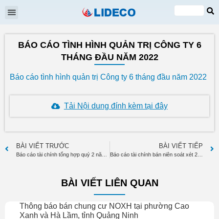
Đại hội cổ đông
Quan hệ cổ đông
Tin tức & Sự kiện
VI
EN
BÁO CÁO TÌNH HÌNH QUẢN TRỊ CÔNG TY 6
THÁNG ĐẦU NĂM 2022
Báo cáo tình hình quản trị Công ty 6 tháng đầu năm 2022
Tải Nội dung đính kèm tại đây
BÀI VIẾT TRƯỚC
BÀI VIẾT TIẾP
Báo cáo tài chính tổng hợp quý 2 năm 2022
Báo cáo tài chính bán niên soát xét 2022 ( bản Tiếng anh)
BÀI VIẾT LIÊN QUAN
Thông báo bán chung cư NOXH tại phường Cao
Xanh và Hà Lầm, tỉnh Quảng Ninh