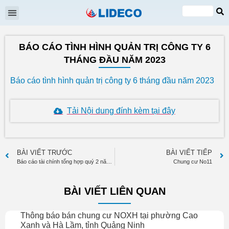
Đại hội cổ đông
Quan hệ cổ đông
Tin tức & Sự kiện
VI
EN
BÁO CÁO TÌNH HÌNH QUẢN TRỊ CÔNG TY 6
THÁNG ĐẦU NĂM 2023
Báo cáo tình hình quản trị công ty 6 tháng đầu năm 2023
Tải Nội dung đính kèm tại đây
BÀI VIẾT TRƯỚC
BÀI VIẾT TIẾP
Báo cáo tài chính tổng hợp quý 2 năm 2023
Chung cư No11
BÀI VIẾT LIÊN QUAN
Thông báo bán chung cư NOXH tại phường Cao
Xanh và Hà Lầm, tỉnh Quảng Ninh