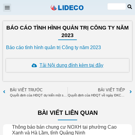
Đại hội cổ đông
Quan hệ cổ đông
Tin tức & Sự kiện
VI
EN
BÁO CÁO TÌNH HÌNH QUẢN TRỊ CÔNG TY NĂM
2023
Báo cáo tình hình quản trị Công ty năm 2023
Tải Nội dung đính kèm tại đây
BÀI VIẾT TRƯỚC
BÀI VIẾT TIẾP
Quyết định của HĐQT dự kiến một số chỉ tiêu kinh doanh năm 2024
Quyết định của HĐQT về ngày ĐKCC thực hiện quyền tham dự Đại hội cổ đông thường niên năm 2024
BÀI VIẾT LIÊN QUAN
Thông báo bán chung cư NOXH tại phường Cao
Xanh và Hà Lầm, tỉnh Quảng Ninh