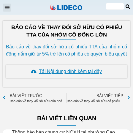
Đại hội cổ đông
Quan hệ cổ đông
Tin tức & Sự kiện
VI
EN
BÁO CÁO VỀ THAY ĐỔI SỞ HỮU CỔ PHIẾU
TTA CỦA NHÓM CỔ ĐÔNG LỚN
Báo cáo về thay đổi sở hữu cổ phiếu TTA của nhóm cổ
đông nắm giữ từ 5% trở lên cổ phiếu có quyền biểu quyết
Tải Nội dung đính kèm tại đây
BÀI VIẾT TRƯỚC
BÀI VIẾT TIẾP
Báo cáo về thay đổi sở hữu của nhóm người liên quan nắm giữ từ 5% cổ phiếu TTA
Báo cáo về thay đổi sở hữu cổ phiếu DXP của nhóm cổ đông lớn
BÀI VIẾT LIÊN QUAN
Thông báo bán chung cư NOXH tại phường Cao