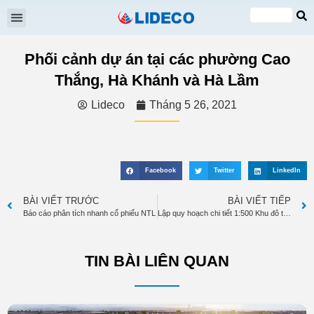
Đại hội cổ đông
Quan hệ cổ đông
Tin tức & Sự kiện
VI
EN
Phối cảnh dự án tại các phường Cao
Thắng, Hà Khánh và Hà Lầm
Lideco
Tháng 5 26, 2021
Facebook
Twitter
LinkedIn
BÀI VIẾT TRƯỚC
BÀI VIẾT TIẾP
Báo cáo phân tích nhanh cổ phiếu NTL
Lập quy hoạch chi tiết 1:500 Khu đô thị mới tại khu vực Núi Hạm, phường Hồng Hà và phường Hà Tu, thành phố Hạ Long
TIN BÀI LIÊN QUAN