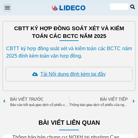
Đại hội cổ đông
Quan hệ cổ đông
Tin tức & Sự kiện
VI
EN
CBTT KÝ HỢP ĐỒNG SOÁT XÉT VÀ KIỂM
TOÁN CÁC BCTC NĂM 2025
CBTT ký hợp đồng soát xét và kiểm toán các BCTC năm
2025 đính kèm toàn văn hợp đồng.
Tải Nội dung đính kèm tại đây
BÀI VIẾT TRƯỚC
BÀI VIẾT TIẾP
Báo cáo kết quả giao dịch cổ phiếu của NNB Lê Minh Tuân – Chủ tịch HĐQT
Thông báo giao dịch cổ phiếu của người nội bộ Đinh Quang Chiến
BÀI VIẾT LIÊN QUAN
Thông báo bán chung cư NOXH tại phường Cao