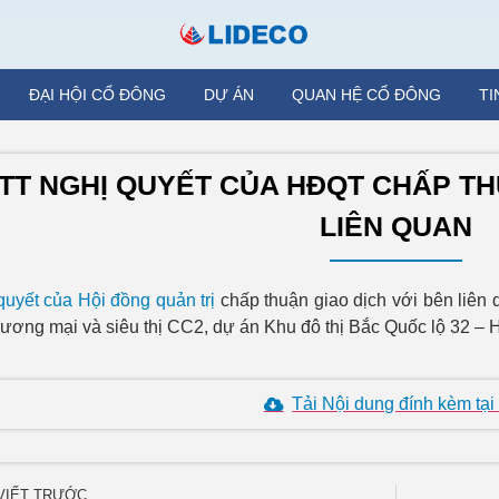
ĐẠI HỘI CỔ ĐÔNG
DỰ ÁN
QUAN HỆ CỔ ĐÔNG
TI
TT NGHỊ QUYẾT CỦA HĐQT CHẤP TH
LIÊN QUAN
quyết của Hội đồng quản trị
chấp thuận giao dịch với bên liên 
hương mại và siêu thị CC2, dự án Khu đô thị Bắc Quốc lộ 32 – 
Tải Nội dung đính kèm tại
 VIẾT TRƯỚC