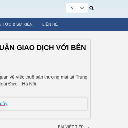
VI
EN
N TỨC & SỰ KIỆN
LIÊN HỆ
UẬN GIAO DỊCH VỚI BÊN
quan về việc thuê sàn thương mại tại Trung
Hoài Đức – Hà Nội.
 đây
BÀI VIẾT TIẾP