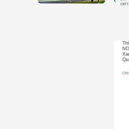
CBTT 
Th
NO
Xan
Qu
CHI