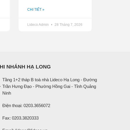
CHI TIẾT »
ông trong các năm 2009-2011 nhưng những
TCP Phát triển Đô thị Từ Liêm (Lideco, mã
Lideco Admin
28 Tháng 7, 2026
2 và 2013. Công ty còn không thực hiện chi
Lan Nhi
Theo Trí Thức Trẻ
HI NHÁNH HẠ LONG
Tầng 1+2 tháp B toà nhà Lideco Hạ Long - Đường
Trần Hưng Đạo - Phường Hồng Gai - Tỉnh Quảng
Ninh
Điện thoại: 0203.3656072
Fax: 0203.3820333