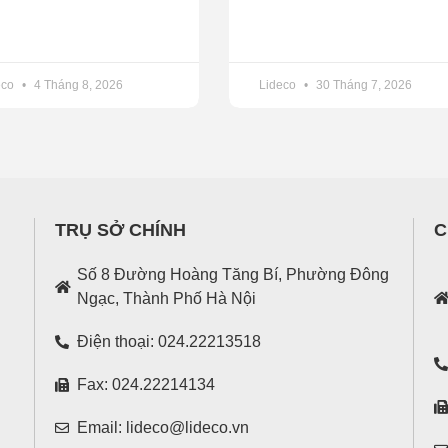
.
là doanh nghiệp bất động sản chi cổ tức mạnh tay cho cổ đ
biến không mấy tích cực của thị trường bất động sản khiến C
eco
4 Tháng 8, 2026
Lideco
30 Tháng 7, 2026
oSE) chi trả cổ tức dè dặt và khá chậm trễ trong các năm 201
ổ tức năm 2014.
TRỤ SỞ CHÍNH
C
Số 8 Đường Hoàng Tăng Bí, Phường Đông
Ngạc, Thành Phố Hà Nội
Điện thoại: 024.22213518
Fax: 024.22214134
Email: lideco@lideco.vn