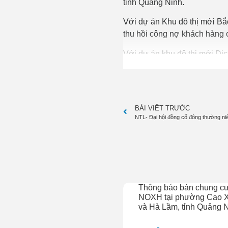
tỉnh Quảng Ninh.
Với dự án Khu đô thị mới Bắ
thu hồi công nợ khách hàng c
Với dự án khu đô thị mới Dịc
ty cố gắng phối hợp cùng ch
đấu giá Dự án 1,78 ha tại H
trương đầu tư nhà thu nhập 
BÀI VIẾT TRƯỚC
Lideco cũng dành nguồn lực 
NTL- Đại hội đồng cổ đông thường n
năm tiếp theo.
Đại hội đã thông qua kế hoạ
hiện năm 2021; lợi nhuận sau
Năm 2021, NTL dành hơn 152
tức đợt 1, tỷ lệ 15%; 10% còn
Thông báo bán chung c
NOXH tại phường Cao 
Trao đổi với các cổ đông tạ
và Hà Lầm, tỉnh Quảng 
vững, chủ trương đầu tư các 