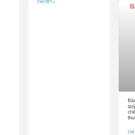
CHI TIẾT »
Báo
quý
chê
thu
CHI 