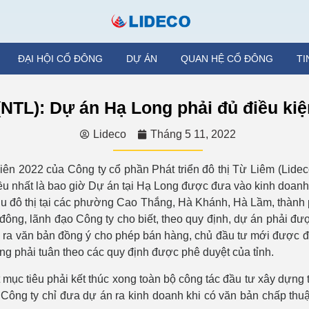
ĐẠI HỘI CỔ ĐÔNG
DỰ ÁN
QUAN HỆ CỔ ĐÔNG
TI
NTL): Dự án Hạ Long phải đủ điều ki
Lideco
Tháng 5 11, 2022
n 2022 của Công ty cổ phần Phát triển đô thị Từ Liêm (Lidec
u nhất là bao giờ Dự án tại Hạ Long được đưa vào kinh doanh
hu đô thị tại các phường Cao Thắng, Hà Khánh, Hà Lầm, thành
 đông, lãnh đạo Công ty cho biết, theo quy định, dự án phải đ
 ra văn bản đồng ý cho phép bán hàng, chủ đầu tư mới được đ
g phải tuân theo các quy định được phê duyệt của tỉnh.
 mục tiêu phải kết thúc xong toàn bộ công tác đầu tư xây dựng
 Công ty chỉ đưa dự án ra kinh doanh khi có văn bản chấp th