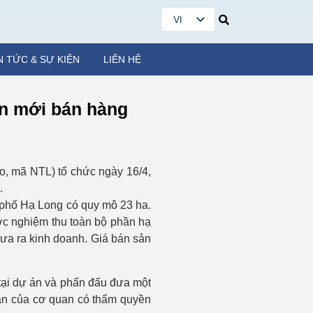
VI
EN
N TỨC & SỰ KIỆN
LIÊN HỆ
ện mới bán hàng
o, mã NTL) tổ chức ngày 16/4,
.
 phố Hạ Long có quy mô 23 ha.
ược nghiệm thu toàn bộ phần hạ
ưa ra kinh doanh. Giá bán sản
 tại dự án và phấn đấu đưa một
uận của cơ quan có thẩm quyền