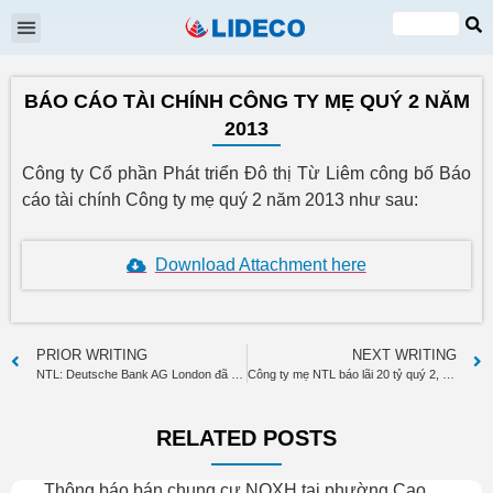
Shareholders meeting
EN
VI
BÁO CÁO TÀI CHÍNH CÔNG TY MẸ QUÝ 2 NĂM
2013
Công ty Cổ phần Phát triển Đô thị Từ Liêm công bố Báo
cáo tài chính Công ty mẹ quý 2 năm 2013 như sau:
Download Attachment here
PRIOR WRITING
NEXT WRITING
NTL: Deutsche Bank AG London đã bán 252.330 cổ phiếu
Công ty mẹ NTL báo lãi 20 tỷ quý 2, tăng gần 60% so với cùng kỳ
RELATED POSTS
Thông báo bán chung cư NOXH tại phường Cao