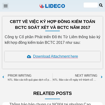
Shareholders meeting
EN
VI
CBTT VỀ VIỆC KÝ HỢP ĐỒNG KIỂM TOÁN
BCTC SOÁT XÉT VÀ BCTC NĂM 2017
Công ty Cổ phần Phát triển Đô thị Từ Liêm thông báo ký
kết hợp đồng kiểm toán BCTC 2017 như sau:
Download Attachment here
PRIOR WRITING
NEXT WRITING
NTL: Báo cáo kết quả giao dịch cổ phiếu của CĐNB Đỗ Huy Khải
NTL: Báo cáo về ngày trở thành cổ đông lớn MB Capital
RELATED POSTS
Thông báo bán chung cư NOXH tại phường Cao