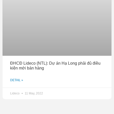
Tuy nhiên, 1 năm sau đó thì Nhà Từ Liêm đã rút sạch vốn tại
Công ty CP Nhà Mỹ Xuân Hà Nội. Tại ĐHĐCĐ thường niên
năm 2017, ban lãnh đạo NTL chia sẻ dự án X3 là có tiềm
năng. Với giá thành 16-17 triệu đồng/m2 nhưng X3 hoàn
toàn có thế bán ra ở mức 25-26 triệu đồng/m2.
Theo tìm hiểu của chúng tôi, vào đầu quý 3/2017, toàn bộ
vốn góp của NTL tại Nhà Mỹ Xuân Hà Nội đã được Công ty
CP xây dựng Phục Hưng Holdings mua lại.
ĐHCĐ Lideco (NTL): Dự án Hạ Long phải đủ điều
kiện mới bán hàng
DETAIL »
Lideco
11 May, 2022