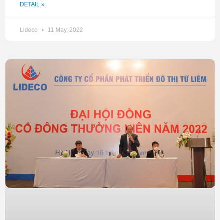
DETAIL »
nghiệp khi cổ phần hóa GGS.
Có lẽ vì lý do đó mà đất vàng do GGS nắm giữ nhanh chóng
Lideco
11 May, 2022
lọt vào tầm ngắm của các đại gia địa ốc đó là những Công ty
Nhà Từ Liêm (NTL), Phục Hưng Holdings (PHC), trong đó
có lô X3 rộng 9.900m2. Điều đáng nói ở đây, đó là từ trước
khi cổ phần hóa (năm 2012) liên doanh 4 cổ đông gồm NTL,
PHC, GGS và Công ty Phát Triển Tân Việt đã được UBND
Tp Hà Nội cấp giấy chứng nhận đầu tư cho dự án tổ hợp
căn hộ, trung tâm thương mại trên khu đất X3 này.
Năm 2016, Nhà Từ Liêm và 3 đối tác trên đã lập ra Công ty
CP nhà Mỹ Xuân Hà Nội để thực hiện dự án “Tổ hợp nhà
cao tầng kết hợp dịch vụ thương mại và văn phòng tại điểm
X3. Khi mới thành lập công ty này có vốn điều lệ 157 tỷ
đồng. Trong đó, NTL là cổ đông lớn nhất với vốn góp gần 71
tỷ đồng (tương đương 45% vốn). Kế đến là Công ty CP xây
dựng Phục Hưng Holdings nắm giữ 25%, tương đương
khoảng 39 tỷ đồng.