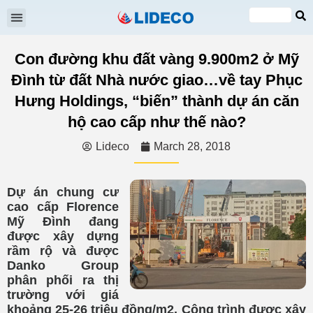
Shareholders meeting
EN
VI
Con đường khu đất vàng 9.900m2 ở Mỹ
Đình từ đất Nhà nước giao…về tay Phục
Hưng Holdings, “biến” thành dự án căn
hộ cao cấp như thế nào?
Lideco
March 28, 2018
Dự án chung cư
cao cấp Florence
Mỹ Đình đang
được xây dựng
rầm rộ và được
Danko Group
phân phối ra thị
trường với giá
khoảng 25-26 triệu đồng/m2. Công trình được xây