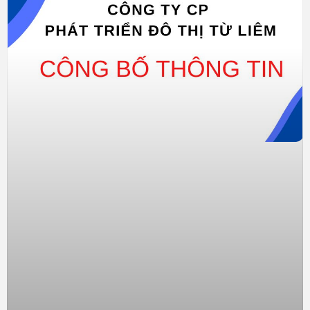
Vị trí dự án chung cư cao cấp Florence Mỹ Đình
Giới thiệu trên Website của mình, GGS cho biết năm 1971
sáp nhập ba đơn vị: Trại lợn giống Cầu Diễn, Nông trường
chăn nuôi lợn Tây Mỗ, Trạm thụ tinh nhân tạo thành Công ty
Lợn Giống Hà Nôi. Sau hàng chục năm phát triển, chuyển
đổi và sáp nhập, gần đây năm 2011 được chuyển đổi Công
ty TNHH NN MTV Giống gia súc Hà Nội thuộc UBND Thành