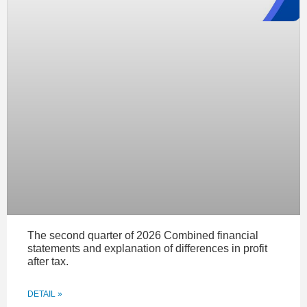
Tính đến 31/12/2020, NTL có 1.160 tỷ đồng hàng tồn kho
trong đó ngoài dự án khu ĐTM Bắc Quốc lộ 32 đã bắt
đầu có doanh thu NTL còn 2 dự án lớn khác là dự án
Dịch Vọng (245 tỷ đồng) và dự án khu 23 Bãi Muỗi, Hạ
Long (522 tỷ đồng).
The second quarter of 2026 Combined financial
statements and explanation of differences in profit
after tax.
DETAIL »