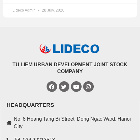
Tính đến 31/12/2020, tổng tài sản của Lideco ghi nhận
Lideco Admin
28 July, 2026
hơn 1.812 tỷ đồng, tăng 189 tỷ đồng so với thời điểm đầu
năm, trong đó tiền và tương đương tiền tăng gấp đôi lên
hơn 288 tỷ đồng.
Trên thị trường, cổ phiếu NTL hiện đang giao dịch quanh
vùng đỉnh. Đóng cửa phiên giao dịch ngày 26/1/2021, cổ
phiếu NTL giao dịch tại mức giá 26.000 đồng/cp, tăng
93% trong vòng gần 6 tháng.
TU LIEM URBAN DEVELOPMENT JOINT STOCK
COMPANY
HEADQUARTERS
No. 8 Hoang Tang Bi Street, Dong Ngac Ward, Hanoi
City
Tel: 024.22213518