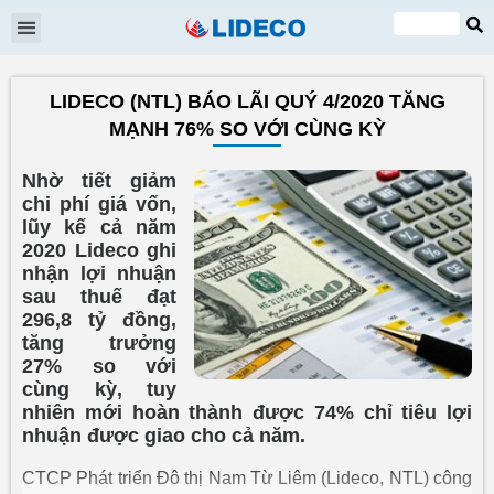
Shareholders meeting
EN
VI
LIDECO (NTL) BÁO LÃI QUÝ 4/2020 TĂNG
MẠNH 76% SO VỚI CÙNG KỲ
Nhờ tiết giảm
chi phí giá vốn,
lũy kế cả năm
2020 Lideco ghi
nhận lợi nhuận
sau thuế đạt
296,8 tỷ đồng,
tăng trưởng
27% so với
cùng kỳ, tuy
nhiên mới hoàn thành được 74% chỉ tiêu lợi
nhuận được giao cho cả năm.
CTCP Phát triển Đô thị Nam Từ Liêm (Lideco, NTL) công