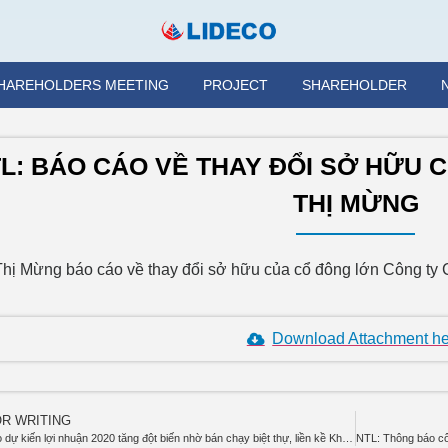
HAREHOLDERS MEETING
PROJECT
SHAREHOLDER
L: BÁO CÁO VỀ THAY ĐỔI SỞ HỮU 
THỊ MỪNG
Thị Mừng báo cáo về thay đổi sở hữu của cổ đông lớn Công ty C
Download Attachment h
OR WRITING
Lideco dự kiến lợi nhuận 2020 tăng đột biến nhờ bán chạy biệt thự, liền kề Khu đô thị Lideco Hoài Đức