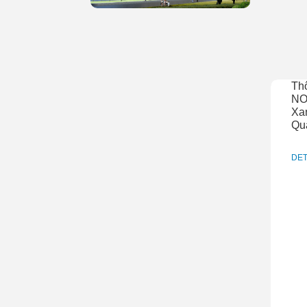
Th
NO
Xan
Qu
DET