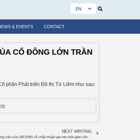
EN
VI
NEWS & EVENTS
CONTACT
CỦA CỔ ĐÔNG LỚN TRẦN
ổ phần Phát triển Đô thị Từ Liêm như sau:
ere
NEXT WRITING
NTL: Thông báo công văn của UBCKNN về chấp thuận gia hạn thời gian công bố BCTC năm 2020 cho NTL