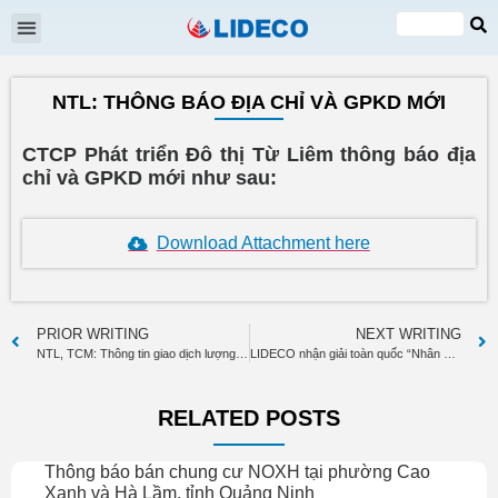
Shareholders meeting
EN
VI
NTL: THÔNG BÁO ĐỊA CHỈ VÀ GPKD MỚI
CTCP Phát triển Đô thị Từ Liêm thông báo địa
chỉ và GPKD mới như sau:
Download Attachment here
PRIOR WRITING
NEXT WRITING
NTL, TCM: Thông tin giao dịch lượng lớn cổ phiếu
LIDECO nhận giải toàn quốc “Nhân ái Việt Nam” lần thứ 3
RELATED POSTS
Thông báo bán chung cư NOXH tại phường Cao
Xanh và Hà Lầm, tỉnh Quảng Ninh