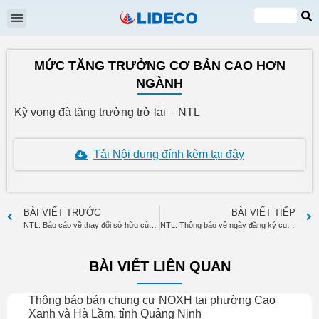
Đại hội cổ đông
Quan hệ cổ đông
Tin tức & Sự kiện
VI
EN
MỨC TĂNG TRƯỞNG CƠ BẢN CAO HƠN
NGÀNH
Kỳ vọng đà tăng trưởng trở lại – NTL
Tải Nội dung đính kèm tại đây
BÀI VIẾT TRƯỚC
BÀI VIẾT TIẾP
NTL: Báo cáo về thay đổi sở hữu của cổ đông lớn Trần Thị Mừng
NTL: Thông báo về ngày đăng ký cuối cùng để thực hiện quyền tham dự ĐHĐCĐ thường niên năm 2021
BÀI VIẾT LIÊN QUAN
Thông báo bán chung cư NOXH tại phường Cao
Xanh và Hà Lầm, tỉnh Quảng Ninh