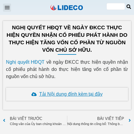
Đại hội cổ đông
Quan hệ cổ đông
Tin tức & Sự kiện
VI
EN
NGHỊ QUYẾT HĐQT VỀ NGÀY ĐKCC THỰC
HIỆN QUYỀN NHẬN CỔ PHIẾU PHÁT HÀNH DO
THỰC HIỆN TĂNG VỐN CỔ PHẦN TỪ NGUỒN
VỐN CHỦ SỞ HỮU.
Nghị quyết HĐQT
về ngày ĐKCC thực hiện quyền nhận
cổ phiếu phát hành do thực hiện tăng vốn cổ phần từ
nguồn vốn chủ sở hữu.
Tải Nội dung đính kèm tại đây
BÀI VIẾT TRƯỚC
BÀI VIẾT TIẾP
Công văn của Ủy ban chứng khoán nhà nước về việc tài liệu báo cáo phát hành cổ phiếu để tăng vốn cổ phần từ nguồn VCSH
Nội dung thông tin công bố: Thông báo phát hành cổ phiếu để tăng vốn cổ phần từ nguồn vốn chủ sở hữu