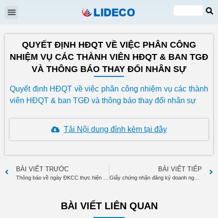
Đại hội cổ đông
Quan hệ cổ đông
Tin tức & Sự kiện
VI
EN
QUYẾT ĐỊNH HĐQT VỀ VIỆC PHÂN CÔNG
NHIỆM VỤ CÁC THÀNH VIÊN HĐQT & BAN TGĐ
VÀ THÔNG BÁO THAY ĐỔI NHÂN SỰ
Quyết định HĐQT về việc phân công nhiệm vụ các thành
viên HĐQT & ban TGĐ và thông báo thay đổi nhân sự
Tải Nội dung đính kèm tại đây
BÀI VIẾT TRƯỚC
BÀI VIẾT TIẾP
Thông báo về ngày ĐKCC thực hiện quyền chi trả cổ tức bằng tiền mặt
Giấy chứng nhận đăng ký doanh nghiệp thay đổi lần thứ 16 ngày 16 tháng 5 năm 2024 và Giấy xác nhận về việc thay đổi nội dung đăng ký doanh nghiệp.
BÀI VIẾT LIÊN QUAN