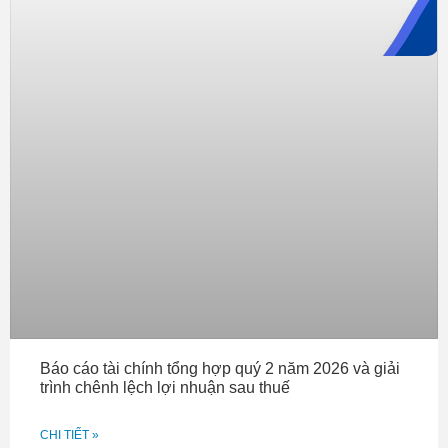
hạn chiếm tới 93% tổng tài sản (hơn 1,411 tỷ đồng). Hàng
tồn kho đang ở mức gần 975 tỷ đồng, giảm 12% so với
hồi đầu năm.
Trên thị trường, cổ phiếu NTL có nhịp tăng mạnh từ cuối
tháng 3 và đạt đỉnh vào ngày 8/8 với mức giá bán 27.500
đồng/cổ phiếu. Hiện cổ phiếu NTL đang giao dịch ở vùng
giá 22.200 đồng/cổ phiếu, giảm 19% trong vòng hơn 2
tháng.
Báo cáo tài chính tổng hợp quý 2 năm 2026 và giải
trình chênh lệch lợi nhuận sau thuế
CHI TIẾT »
Nam Hạ