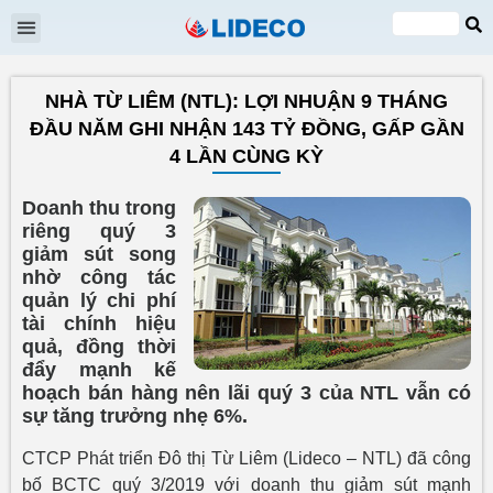
Đại hội cổ đông
Quan hệ cổ đông
Tin tức & Sự kiện
VI
EN
NHÀ TỪ LIÊM (NTL): LỢI NHUẬN 9 THÁNG
ĐẦU NĂM GHI NHẬN 143 TỶ ĐỒNG, GẤP GẦN
4 LẦN CÙNG KỲ
Doanh thu trong
riêng quý 3
giảm sút song
nhờ công tác
quản lý chi phí
tài chính hiệu
quả, đồng thời
đẩy mạnh kế
hoạch bán hàng nên lãi quý 3 của NTL vẫn có
sự tăng trưởng nhẹ 6%.
CTCP Phát triển Đô thị Từ Liêm (Lideco – NTL) đã công
bố BCTC quý 3/2019 với doanh thu giảm sút mạnh