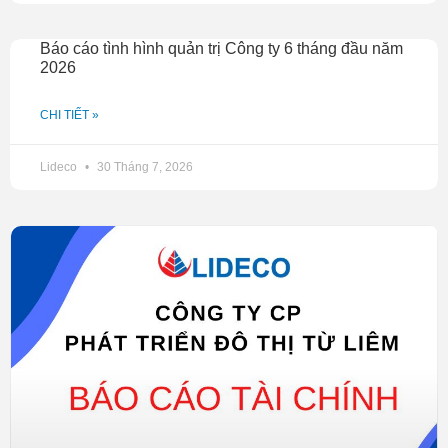
và một số căn chung cư lô 4.5 TP. Hạ Long đã thu đủ tiền,
đủ điều kiện phản ánh doanh thu trong quý 3.
Báo cáo tình hình quản trị Công ty 6 tháng đầu năm
2026
CHI TIẾT »
Lideco
30 Tháng 7, 2026
Lũy kế 9 tháng đầu năm, NTL ghi nhận doanh thu thuần
598,5 tỷ đồng, tăng gấp đôi so với cùng kỳ. Các khoản
chi phí phát sinh đều tăng mạnh, kết quả lãi sau thuế ghi
nhận ở mức 143,5 tỷ đồng, tăng gấp 3.6 lần mức lợi
nhuận đạt được trong 9 tháng đầu năm ngoái. Như vậy
NTL đã thực hiện được 74% kế hoạch doanh thu và hơn
61% kế hoạch lợi nhuận trước thuế cả năm mà trước đó
ĐHCĐ đã giao phó.
Tính đến 30/09/2019, NTL có tổng tài sản gần 1.522 tỷ
đồng, giảm 9% so với hồi đầu năm, trong đó tài sản ngắn