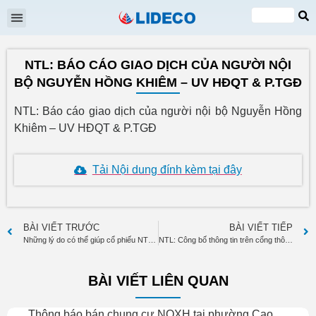
Đại hội cổ đông
Quan hệ cổ đông
Tin tức & Sự kiện
VI
EN
NTL: BÁO CÁO GIAO DỊCH CỦA NGƯỜI NỘI
BỘ NGUYỄN HỒNG KHIÊM – UV HĐQT & P.TGĐ
NTL: Báo cáo giao dịch của người nội bộ Nguyễn Hồng
Khiêm – UV HĐQT & P.TGĐ
Tải Nội dung đính kèm tại đây
BÀI VIẾT TRƯỚC
BÀI VIẾT TIẾP
Những lý do có thể giúp cổ phiếu NTL tăng lên mức gần 56.000 đồng
NTL: Công bố thông tin trên cổng thông tin điện tử của UBCK Nhà Nước Và SGDCK TP HCM
BÀI VIẾT LIÊN QUAN
Thông báo bán chung cư NOXH tại phường Cao