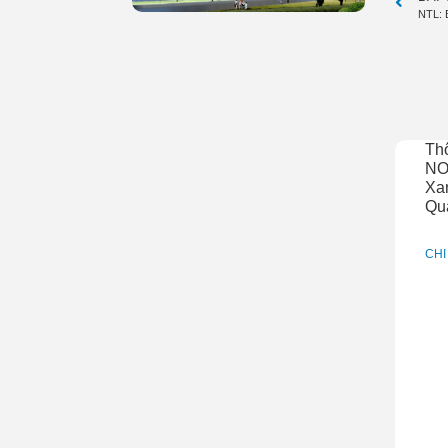
NTL: 
Th
NO
Xan
Qu
CHI