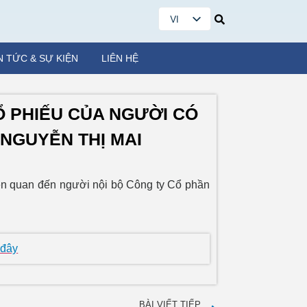
VI
EN
N TỨC & SỰ KIỆN
LIÊN HỆ
Ổ PHIẾU CỦA NGƯỜI CÓ
 NGUYỄN THỊ MAI
iên quan đến người nội bộ Công ty Cổ phần
 đây
BÀI VIẾT TIẾP