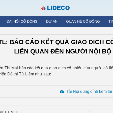
ĐẠI HỘI CỔ ĐÔNG
DỰ ÁN
QUAN HỆ CỔ ĐÔNG
TI
TL: BÁO CÁO KẾT QUẢ GIAO DỊCH C
LIÊN QUAN ĐẾN NGƯỜI NỘI BỘ
n Thị Mai báo cáo kết quả giao dịch cổ phiếu của người có l
triển Đô thị Từ Liêm như sau:
Tải Nội dung đính kèm tại
 VIẾT TRƯỚC