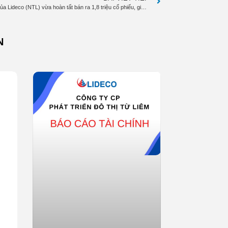
Cổ đông lớn nhất của Lideco (NTL) vừa hoàn tất bán ra 1,8 triệu cổ phiếu, giá thấp hơn thị giá gần 7%
N