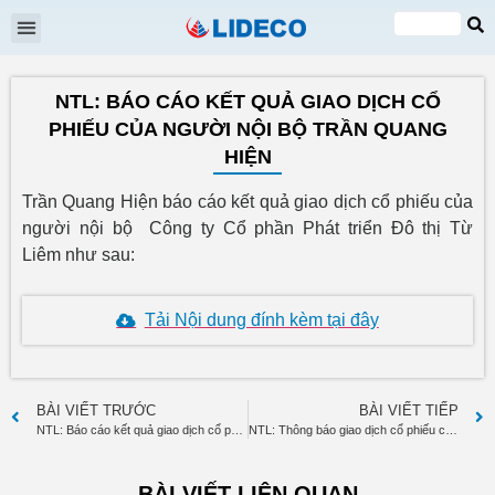
Đại hội cổ đông
Quan hệ cổ đông
Tin tức & Sự kiện
VI
EN
NTL: BÁO CÁO KẾT QUẢ GIAO DỊCH CỔ
PHIẾU CỦA NGƯỜI NỘI BỘ TRẦN QUANG
HIỆN
Trần Quang Hiện báo cáo kết quả giao dịch cổ phiếu của
người nội bộ Công ty Cổ phần Phát triển Đô thị Từ
Liêm như sau:
Tải Nội dung đính kèm tại đây
BÀI VIẾT TRƯỚC
BÀI VIẾT TIẾP
NTL: Báo cáo kết quả giao dịch cổ phiếu của người có liên quan đến Người nội bộ Nguyễn Thị Mai
NTL: Thông báo giao dịch cổ phiếu của người có liên quan đến Người nội bộ Nguyễn Thị Mai
BÀI VIẾT LIÊN QUAN