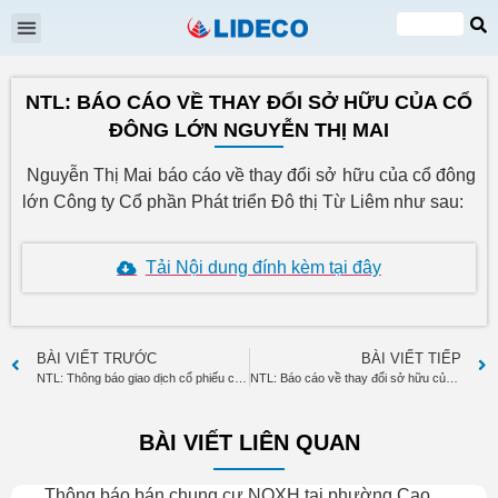
Đại hội cổ đông
Quan hệ cổ đông
Tin tức & Sự kiện
VI
EN
NTL: BÁO CÁO VỀ THAY ĐỔI SỞ HỮU CỦA CỔ
ĐÔNG LỚN NGUYỄN THỊ MAI
Nguyễn Thị Mai báo cáo về thay đổi sở hữu của cổ đông
lớn Công ty Cổ phần Phát triển Đô thị Từ Liêm như sau:
Tải Nội dung đính kèm tại đây
BÀI VIẾT TRƯỚC
BÀI VIẾT TIẾP
NTL: Thông báo giao dịch cổ phiếu của Người nội bộ Nguyễn Đỗ Châu
NTL: Báo cáo về thay đổi sở hữu của cổ đông lớn Nguyễn Thị Mai
BÀI VIẾT LIÊN QUAN
Thông báo bán chung cư NOXH tại phường Cao