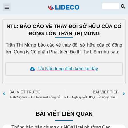
Đại hội cổ đông
Quan hệ cổ đông
Tin tức & Sự kiện
VI
EN
NTL: BÁO CÁO VỀ THAY ĐỔI SỞ HỮU CỦA CỔ
ĐÔNG LỚN TRẦN THỊ MỪNG
Trần Thị Mừng báo cáo về thay đổi sở hữu của cổ đông
lớn Công ty Cổ phần Phát triển Đô thị Từ Liêm như sau:
Tải Nội dung đính kèm tại đây
BÀI VIẾT TRƯỚC
BÀI VIẾT TIẾP
AGR Signals – Tín hiệu lướt sóng cổ phiếu NTL
NTL: Nghị quyết HĐQT về ngày đăng ký cuối cùng, tỷ lệ và thời gian tạm ứng cổ tức năm 2019 bằng tiền mặt cho cổ đông
BÀI VIẾT LIÊN QUAN
Thông báo bán chung cư NOXH tại phường Cao