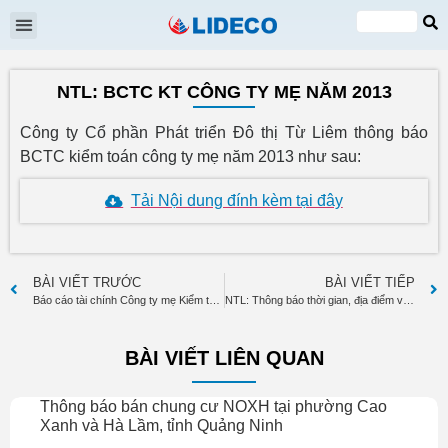
Đại hội cổ đông
Quan hệ cổ đông
Tin tức & Sự kiện
VI
EN
NTL: BCTC KT CÔNG TY MẸ NĂM 2013
Công ty Cổ phần Phát triển Đô thị Từ Liêm thông báo
BCTC kiểm toán công ty mẹ năm 2013 như sau:
Tải Nội dung đính kèm tại đây
BÀI VIẾT TRƯỚC
BÀI VIẾT TIẾP
Báo cáo tài chính Công ty mẹ Kiểm toán năm 2013
NTL: Thông báo thời gian, địa điểm và nội dung họp ĐHĐCĐ TN 2014
BÀI VIẾT LIÊN QUAN
Thông báo bán chung cư NOXH tại phường Cao
Xanh và Hà Lầm, tỉnh Quảng Ninh