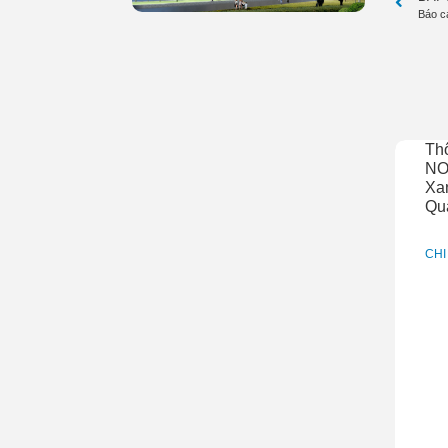
Báo c
Th
NO
Xan
Qu
CHI