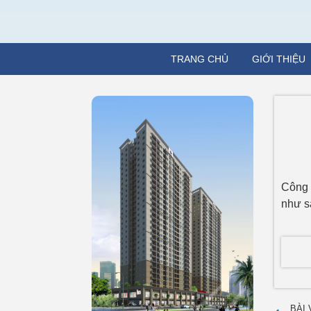
TRANG CHỦ
GIỚI THIỆU
Công 
như s
BÀI