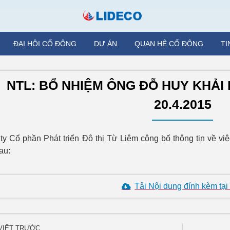
ĐẠI HỘI CỔ ĐÔNG
DỰ ÁN
QUAN HỆ CỔ ĐÔNG
TI
NTL: BỔ NHIỆM ÔNG ĐỖ HUY KHẢI
20.4.2015
ty Cổ phần Phát triển Đô thị Từ Liêm công bố thông tin về v
au:
Tải Nội dung đính kèm tại
 VIẾT TRƯỚC