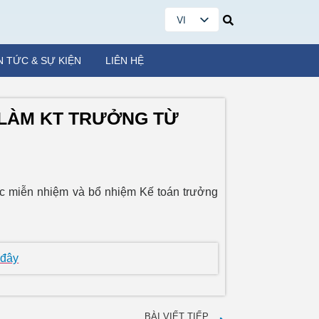
VI
EN
N TỨC & SỰ KIỆN
LIÊN HỆ
 LÀM KT TRƯỞNG TỪ
iệc miễn nhiệm và bổ nhiệm Kế toán trưởng
 đây
BÀI VIẾT TIẾP