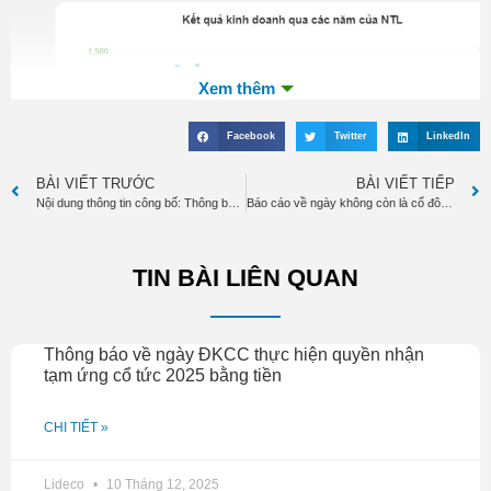
Facebook
Twitter
LinkedIn
BÀI VIẾT TRƯỚC
BÀI VIẾT TIẾP
Nội dung thông tin công bố: Thông báo phát hành cổ phiếu để tăng vốn cổ phần từ nguồn vốn chủ sở hữu
Báo cáo về ngày không còn là cổ đông lớn
Kết quả kinh doanh qua các năm của NTL
TIN BÀI LIÊN QUAN
Về kết quả kinh doanh, NTL kết năm 2023 với doanh thu
thuần 485 tỷ đồng, gấp 2.3 lần nên lãi ròng đạt hơn 364 tỷ
đồng, gấp 3.4 lần năm trước. NTL cho biết nguyên nhân do
Thông báo về ngày ĐKCC thực hiện quyền nhận
năm qua, Công ty ghi nhận doanh thu bán hàng tại dự án
tạm ứng cổ tức 2025 bằng tiền
khu đô thị Bãi Muối phường Cao Thắng, Hà Khánh, Hà Lầm
– thành phố Hạ Long, đồng thời tiết giảm chi phí bán hàng
CHI TIẾT »
so với cùng kỳ giúp lợi nhuận tăng.
Lideco
10 Tháng 12, 2025