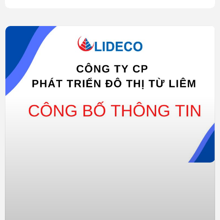
Kết quả kinh doanh hàng quý của NTL
Sang quý 1/2024, NTL tiếp tục ghi nhận lợi nhuận tăng
trưởng nhờ giá vốn giảm nhanh hơn doanh thu, giúp Công
ty thu về lãi ròng hơn 5 tỷ đồng, gấp 2.2 lần cùng kỳ.
Tuy nhiên, so với kế hoạch đạt 750 tỷ đồng doanh thu và
320 tỷ đồng lãi trước thuế năm 2024, Công ty mới thực hiện
được 5% chỉ tiêu doanh thu và 2% mục tiêu lợi nhuận sau
quý đầu tiên.