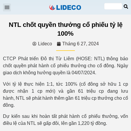
Đại hội cổ đông
Quan hệ cổ đông
Tin tức & Sự kiện
VI
EN
NTL chốt quyền thưởng cổ phiếu tỷ lệ
100%
Lideco
Tháng 6 27, 2024
CTCP Phát triển Đô thị Từ Liêm (HOSE: NTL) thông báo
chốt quyền phát hành cổ phiếu thưởng cho cổ đông. Ngày
giao dịch không hưởng quyền là 04/07/2024.
Với tỷ lệ thực hiện 1:1, tức 100% (cổ đông sở hữu 1 cp
được nhận 1 cp mới) và gần 61 triệu cp đang lưu
hành, NTL sẽ phát hành thêm gần 61 triệu cp thưởng cho cổ
đông.
Dự kiến sau khi hoàn tất phát hành cổ phiếu thưởng, vốn
điều lệ của NTL sẽ gấp đôi, lên gần 1,220 tỷ đồng.