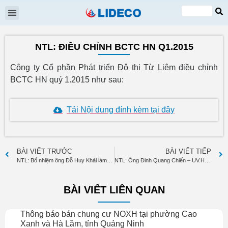
Đại hội cổ đông
Quan hệ cổ đông
Tin tức & Sự kiện
VI
EN
NTL: ĐIỀU CHỈNH BCTC HN Q1.2015
Công ty Cổ phần Phát triển Đô thị Từ Liêm điều chỉnh
BCTC HN quý 1.2015 như sau:
Tải Nội dung đính kèm tại đây
BÀI VIẾT TRƯỚC
BÀI VIẾT TIẾP
NTL: Bổ nhiệm ông Đỗ Huy Khải làm KT trưởng từ 20.4.2015
NTL: Ông Đinh Quang Chiến – UV.HĐQT đăng ký mua 500.000 cp
BÀI VIẾT LIÊN QUAN
Thông báo bán chung cư NOXH tại phường Cao
Xanh và Hà Lầm, tỉnh Quảng Ninh