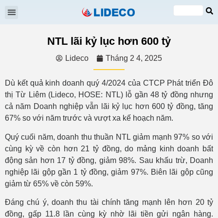
Đại hội cổ đông
Quan hệ cổ đông
Tin tức & Sự kiện
VI
EN
NTL lãi kỷ lục hơn 600 tỷ
Lideco
Tháng 2 4, 2025
Dù kết quả kinh doanh quý 4/2024 của CTCP Phát triển Đô
thị Từ Liêm (Lideco, HOSE: NTL) lỗ gần 48 tỷ đồng nhưng
cả năm Doanh nghiệp vẫn lãi kỷ lục hơn 600 tỷ đồng, tăng
67% so với năm trước và vượt xa kế hoạch năm.
Quý cuối năm, doanh thu thuần NTL giảm mạnh 97% so với
cùng kỳ về còn hơn 21 tỷ đồng, do mảng kinh doanh bất
động sản hơn 17 tỷ đồng, giảm 98%. Sau khấu trừ, Doanh
nghiệp lãi gộp gần 1 tỷ đồng, giảm 97%. Biên lãi gộp cũng
giảm từ 65% về còn 59%.
Đáng chú ý, doanh thu tài chính tăng mạnh lên hơn 20 tỷ
đồng, gấp 11.8 lần cùng kỳ nhờ lãi tiền gửi ngân hàng.