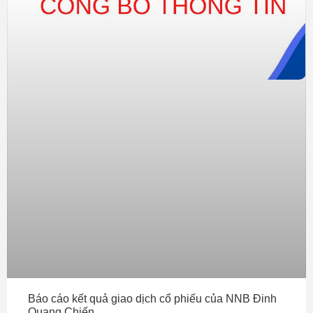
Báo cáo kết quả giao dịch cổ phiếu của NNB Đinh
Quang Chiến