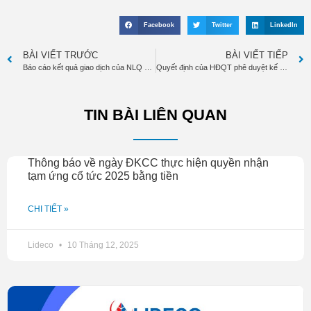
Facebook
Twitter
LinkedIn
BÀI VIẾT TRƯỚC
BÀI VIẾT TIẾP
Báo cáo kết quả giao dịch của NLQ đến NNB Nguyễn Văn Kha
Quyết định của HĐQT phê duyệt kế hoạch tổ chức ĐHĐCĐ thường niên năm 2025
TIN BÀI LIÊN QUAN
Thông báo về ngày ĐKCC thực hiện quyền nhận
tạm ứng cổ tức 2025 bằng tiền
CHI TIẾT »
Lideco
10 Tháng 12, 2025