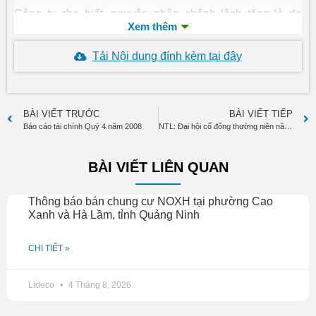
Công ty cho biết, nguyên nhân chênh lệch tăng là do
trong Quý IV/2008 Công ty đã nghiệm thu, bàn giao các
công trình xây lắp do công ty làm thầu phụ và hoàn thành
Tải Nội dung đính kèm tại đây
một số hạng mục các tòa nhà do công ty làm chủ đầu tư.
BÀI VIẾT TRƯỚC
BÀI VIẾT TIẾP
Báo cáo tài chính Quý 4 năm 2008
NTL: Đại hội cổ đông thường niên năm 2008, ngày đăng ký cuối cùng 10/3/2009
BÀI VIẾT LIÊN QUAN
Thông báo bán chung cư NOXH tại phường Cao
Xanh và Hà Lầm, tỉnh Quảng Ninh
CHI TIẾT »
Lideco
4 Tháng 8, 2026