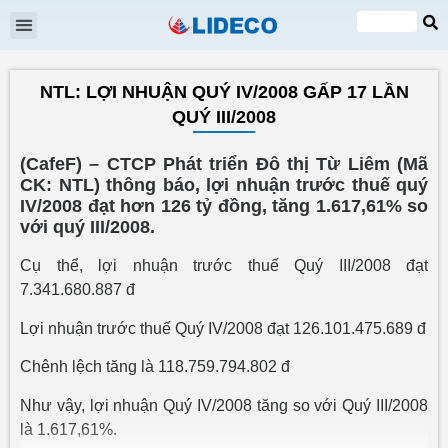
Đại hội cổ đông
Quan hệ cổ đông
Tin tức & Sự kiện
VI
EN
NTL: LỢI NHUẬN QUÝ IV/2008 GẤP 17 LẦN
QUÝ III/2008
(CafeF) – CTCP Phát triển Đô thị Từ Liêm (Mã
CK: NTL) thông báo, lợi nhuận trước thuế quý
IV/2008 đạt hơn 126 tỷ đồng, tăng 1.617,61% so
với quý III/2008.
Cụ thể, lợi nhuận trước thuế Quý III/2008 đạt
7.341.680.887 đ
Lợi nhuận trước thuế Quý IV/2008 đạt 126.101.475.689 đ
Chênh lệch tăng là 118.759.794.802 đ
Như vậy, lợi nhuận Quý IV/2008 tăng so với Quý III/2008
là 1.617,61%.